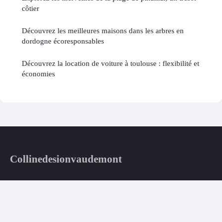
côtier
Découvrez les meilleures maisons dans les arbres en
dordogne écoresponsables
Découvrez la location de voiture à toulouse : flexibilité et
économies
Collinedesionvaudemont
Découvrez la magie de la Colline de Sion-Vaudémont
Accueil
Mentions légales
Contact