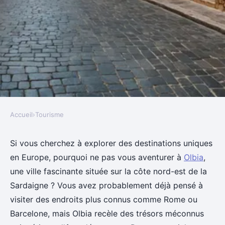
Accueil
›
Tourisme
TOURISME
Découvrez les trésors méconnus
Si vous cherchez à explorer des destinations uniques
en Europe, pourquoi ne pas vous aventurer à
Olbia
,
d'olbia en sardaigne
une ville fascinante située sur la côte nord-est de la
Sardaigne ? Vous avez probablement déjà pensé à
Pauline
•
21 février 2025
•
7 min de lecture
visiter des endroits plus connus comme Rome ou
Barcelone, mais Olbia recèle des trésors méconnus