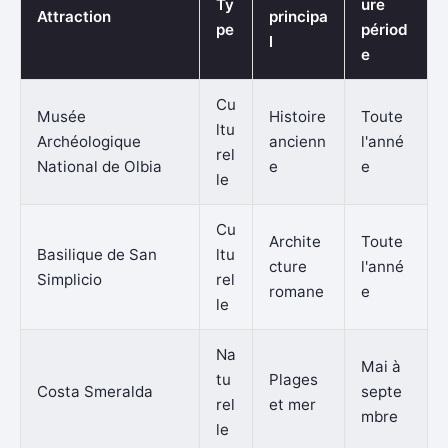
Ty
ure
Attraction
principa
pe
périod
l
e
Cu
Musée
Histoire
Toute
ltu
Archéologique
ancienn
l'anné
rel
National de Olbia
e
e
le
Cu
Archite
Toute
Basilique de San
ltu
cture
l'anné
Simplicio
rel
romane
e
le
Na
Mai à
tu
Plages
Costa Smeralda
septe
rel
et mer
mbre
le