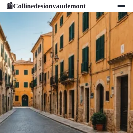
Collinedesionvaudemont
📰