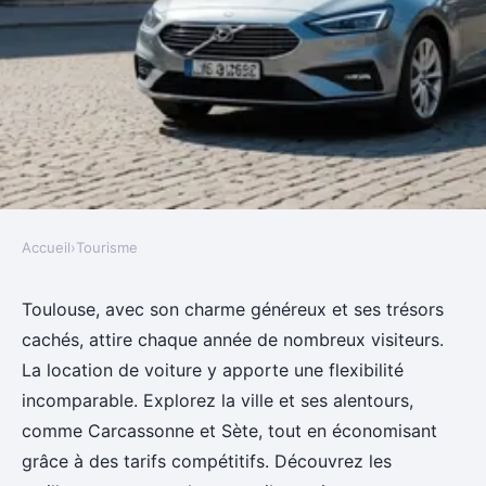
Accueil
›
Tourisme
TOURISME
Découvrez la location de voiture
Toulouse, avec son charme généreux et ses trésors
cachés, attire chaque année de nombreux visiteurs.
à toulouse : flexibilité et
La location de voiture y apporte une flexibilité
économies
incomparable. Explorez la ville et ses alentours,
comme Carcassonne et Sète, tout en économisant
Pauline
•
30 décembre 2024
•
8 min de lecture
grâce à des tarifs compétitifs. Découvrez les