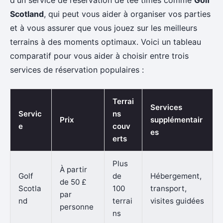
Scotland
, qui peut vous aider à organiser vos parties
et à vous assurer que vous jouez sur les meilleurs
terrains à des moments optimaux. Voici un tableau
comparatif pour vous aider à choisir entre trois
services de réservation populaires :
Terrai
Services
Servic
ns
Prix
supplémentair
e
couv
es
erts
Plus
À partir
Golf
de
Hébergement,
de 50 £
Scotla
100
transport,
par
nd
terrai
visites guidées
personne
ns