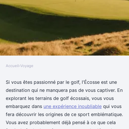
Accueil
›
Voyage
VOYAGE
Explorez les terrains de golf
Si vous êtes passionné par le golf, l'Écosse est une
destination qui ne manquera pas de vous captiver. En
écossais : une expérience
explorant les terrains de golf écossais, vous vous
inoubliable
embarquez dans
une expérience inoubliable
qui vous
fera découvrir les origines de ce sport emblématique.
Pauline
•
19 février 2025
•
6 min de lecture
Vous avez probablement déjà pensé à ce que cela