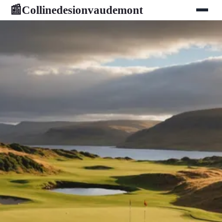
Collinedesionvaudemont
📰