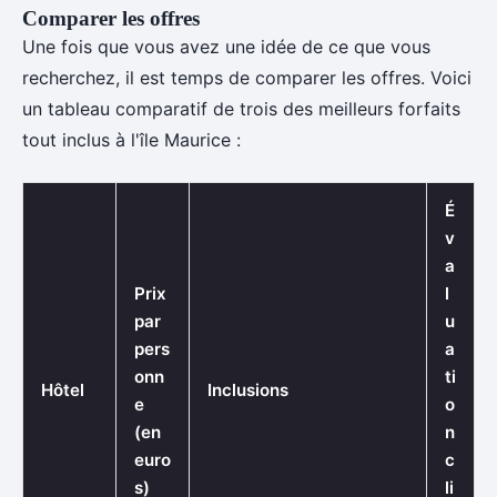
Comparer les offres
Une fois que vous avez une idée de ce que vous
recherchez, il est temps de comparer les offres. Voici
un tableau comparatif de trois des meilleurs forfaits
tout inclus à l'île Maurice :
É
v
a
Prix
l
par
u
pers
a
onn
ti
Hôtel
Inclusions
e
o
(en
n
euro
c
s)
li