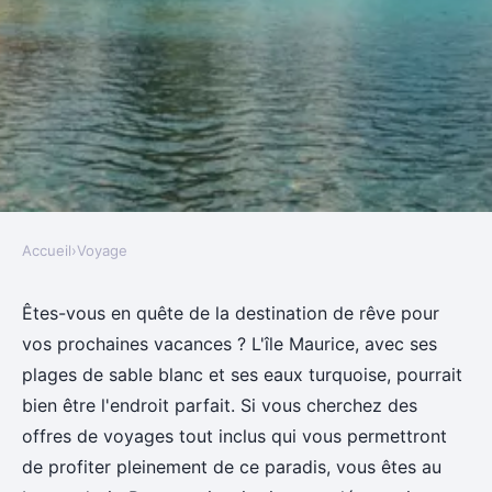
Accueil
›
Voyage
VOYAGE
Découvrez les meilleures offres
Êtes-vous en quête de la destination de rêve pour
vos prochaines vacances ? L'île Maurice, avec ses
de voyages tout inclus à l'île
plages de sable blanc et ses eaux turquoise, pourrait
maurice
bien être l'endroit parfait. Si vous cherchez des
offres de voyages tout inclus qui vous permettront
Pauline
•
24 février 2025
•
7 min de lecture
de profiter pleinement de ce paradis, vous êtes au