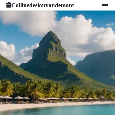
Collinedesionvaudemont
📰