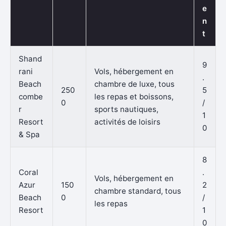
e
n
t
Shand
9
rani
Vols, hébergement en
.
Beach
chambre de luxe, tous
250
5
combe
les repas et boissons,
0
/
r
sports nautiques,
1
Resort
activités de loisirs
0
& Spa
8
Coral
.
Vols, hébergement en
Azur
150
2
chambre standard, tous
Beach
0
/
les repas
Resort
1
0