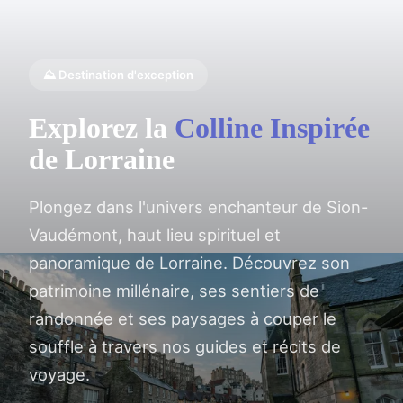
⛰️ Destination d'exception
Explorez la
Colline Inspirée
de Lorraine
Plongez dans l'univers enchanteur de Sion-
Vaudémont, haut lieu spirituel et
panoramique de Lorraine. Découvrez son
patrimoine millénaire, ses sentiers de
randonnée et ses paysages à couper le
souffle à travers nos guides et récits de
voyage.