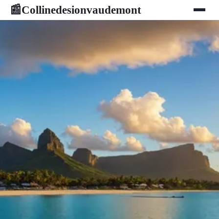
Collinedesionvaudemont
📰