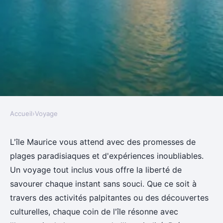
Accueil
›
Voyage
VOYAGE
Explorez l'île maurice avec un
L'île Maurice vous attend avec des promesses de
plages paradisiaques et d'expériences inoubliables.
voyage tout inclus inoubliable
Un voyage tout inclus vous offre la liberté de
savourer chaque instant sans souci. Que ce soit à
Pauline
•
6 janvier 2025
•
5 min de lecture
travers des activités palpitantes ou des découvertes
culturelles, chaque coin de l'île résonne avec